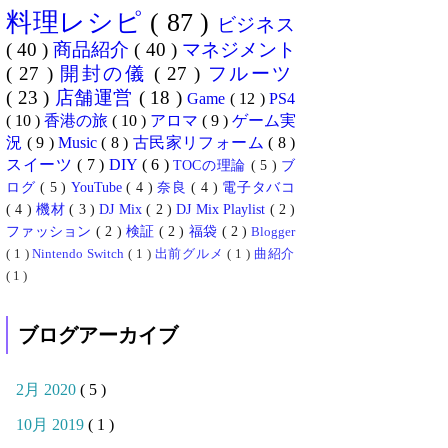
料理レシピ
( 87 )
ビジネス
( 40 )
商品紹介
( 40 )
マネジメント
( 27 )
開封の儀
( 27 )
フルーツ
( 23 )
店舗運営
( 18 )
Game
( 12 )
PS4
( 10 )
香港の旅
( 10 )
アロマ
( 9 )
ゲーム実
況
( 9 )
Music
( 8 )
古民家リフォーム
( 8 )
スイーツ
( 7 )
DIY
( 6 )
TOCの理論
( 5 )
ブ
ログ
( 5 )
YouTube
( 4 )
奈良
( 4 )
電子タバコ
( 4 )
機材
( 3 )
DJ Mix
( 2 )
DJ Mix Playlist
( 2 )
ファッション
( 2 )
検証
( 2 )
福袋
( 2 )
Blogger
( 1 )
Nintendo Switch
( 1 )
出前グルメ
( 1 )
曲紹介
( 1 )
ブログアーカイブ
2月 2020
( 5 )
10月 2019
( 1 )