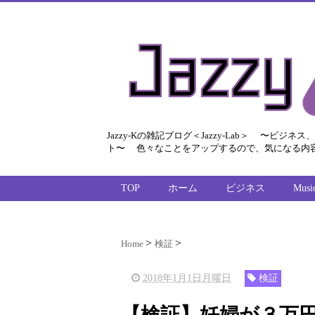
Jazzy-Kの雑記ブログ＜Jazzy-Lab＞ 〜
ト〜 色々なことをアップするので、気になる内
TOP
ホーム
ビジネス
Musi
Home
検証
2018年1月1日月曜日
検証
【検証】妊婦が３万