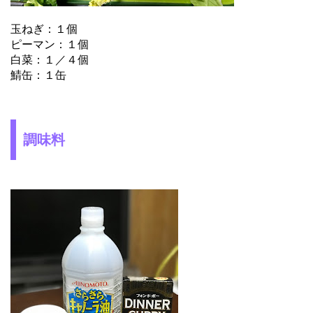
玉ねぎ：１個
ピーマン：１個
白菜：１／４個
鯖缶：１缶
調味料