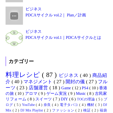
ビジネス
PDCAサイクル vol.2｜ Plan／計画
ビジネス
PDCAサイクル vol.1｜PDCAサイクルとは
カテゴリー
料理レシピ
( 87 )
ビジネス
( 40 )
商品紹
介
( 40 )
マネジメント
( 27 )
開封の儀
( 27 )
フル
ーツ
( 23 )
店舗運営
( 18 )
Game
( 12 )
PS4
( 10 )
香港
の旅
( 10 )
アロマ
( 9 )
ゲーム実況
( 9 )
Music
( 8 )
古民家
リフォーム
( 8 )
スイーツ
( 7 )
DIY
( 6 )
TOCの理論
( 5 )
ブ
ログ
( 5 )
YouTube
( 4 )
奈良
( 4 )
電子タバコ
( 4 )
機材
( 3 )
DJ
Mix
( 2 )
DJ Mix Playlist
( 2 )
ファッション
( 2 )
検証
( 2 )
福袋