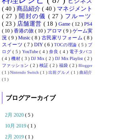
料理レシピ
( 87 )
ビジネス
( 40 )
商品紹介
( 40 )
マネジメント
( 27 )
開封の儀
( 27 )
フルーツ
( 23 )
店舗運営
( 18 )
Game
( 12 )
PS4
( 10 )
香港の旅
( 10 )
アロマ
( 9 )
ゲーム実
況
( 9 )
Music
( 8 )
古民家リフォーム
( 8 )
スイーツ
( 7 )
DIY
( 6 )
TOCの理論
( 5 )
ブ
ログ
( 5 )
YouTube
( 4 )
奈良
( 4 )
電子タバコ
( 4 )
機材
( 3 )
DJ Mix
( 2 )
DJ Mix Playlist
( 2 )
ファッション
( 2 )
検証
( 2 )
福袋
( 2 )
Blogger
( 1 )
Nintendo Switch
( 1 )
出前グルメ
( 1 )
曲紹介
( 1 )
ブログアーカイブ
2月 2020
( 5 )
10月 2019
( 1 )
2月 2019
( 1 )