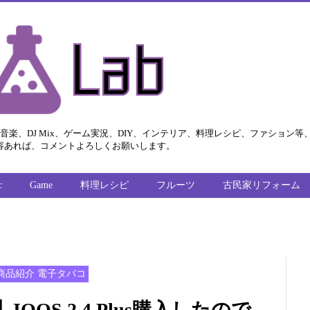
ビジネス、音楽、DJ Mix、ゲーム実況、DIY、インテリア、料理レシピ、ファシ
容あれば、コメントよろしくお願いします。
c
Game
料理レシピ
フルーツ
古民家リフォーム
商品紹介 電子タバコ
QOS 2.4 Plus購入したので