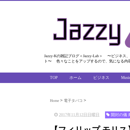
Jazzy-Kの雑記ブログ＜Jazzy-Lab＞ 〜
ト〜 色々なことをアップするので、気になる内
TOP
ホーム
ビジネス
Musi
Home
電子タバコ
2017年11月12日日曜日
開封の儀 
【フィリップ モリス】I